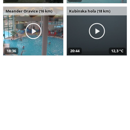
Meander Oravice (16 km)
Kubínska hoľa (18 km)
18:36
20:44
12,3 °C