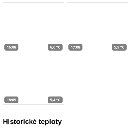
16:08
6,6 °C
17:08
5,9 °C
18:09
5,4 °C
Historické teploty