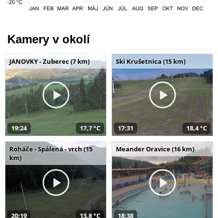
Kamery v okolí
JANOVKY - Zuberec (7 km)
Ski Krušetnica (15 km)
19:24
17,7 °C
17:31
18,4 °C
Roháče - Spálená - vrch (15
Meander Oravice (16 km)
km)
20:19
13,8 °C
18:38