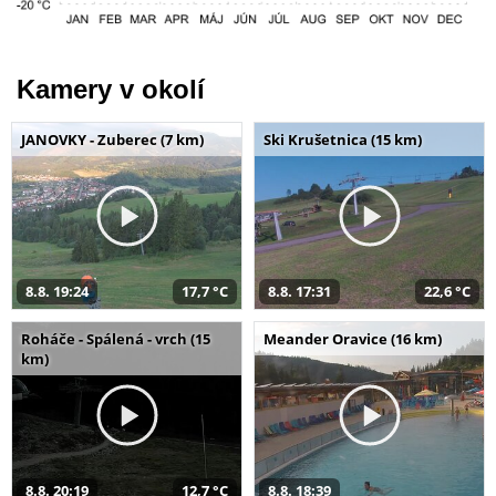
Kamery v okolí
JANOVKY - Zuberec (7 km)
Ski Krušetnica (15 km)
8.8. 19:24
17,7 °C
8.8. 17:31
22,6 °C
Roháče - Spálená - vrch (15
Meander Oravice (16 km)
km)
8.8. 20:19
12,7 °C
8.8. 18:39