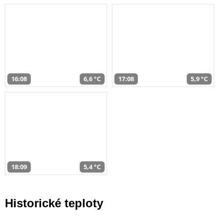
16:08
6,6 °C
17:08
5,9 °C
18:09
5,4 °C
Historické teploty