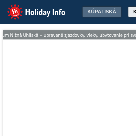
Holiday Info
KÚPALISKÁ
um Nižná Uhliská – upravené zjazdovky, vleky, ubytovanie pri svah