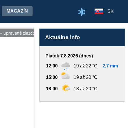
MAGAZÍN
SK
upravené zjazdovky, vleky, ubytovanie pri svahu, wellness a požič
Aktuálne info
Piatok 7.8.2026 (dnes)
12:00
19 až 22 °C
2,7 mm
15:00
19 až 20 °C
18:00
18 až 20 °C