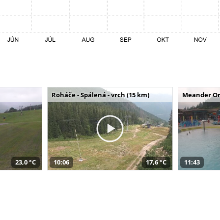
Roháče - Spálená - vrch (15 km)
Meander Or
23,0 °C
10:06
17,6 °C
11:43