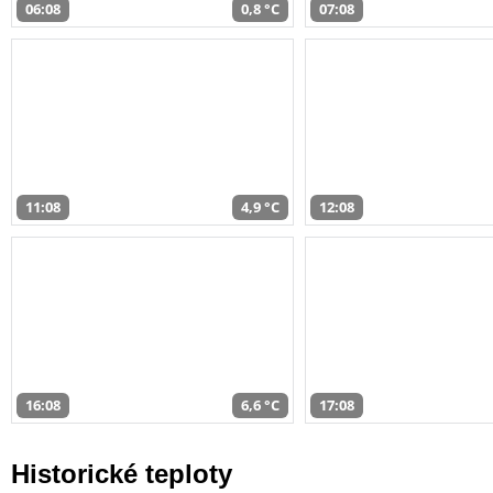
06:08
0,8 °C
07:08
11:08
4,9 °C
12:08
16:08
6,6 °C
17:08
Historické teploty