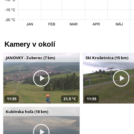
Kamery v okolí
JANOVKY - Zuberec (7 km)
Ski Krušetnica (15 km)
11:55
21,5 °C
11:55
Kubínska hoľa (18 km)