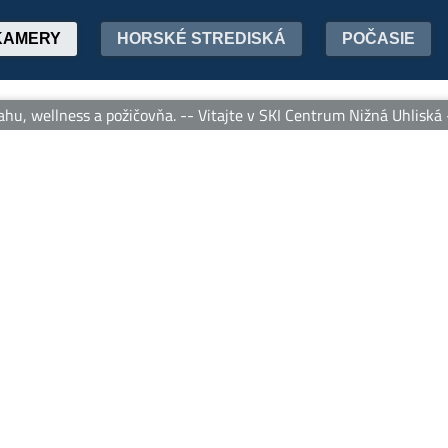
KAMERY
HORSKÉ STREDISKÁ
POČASIE
u, wellness a požičovňa. -- Vitajte v SKI Centrum Nižná Uhliská – 