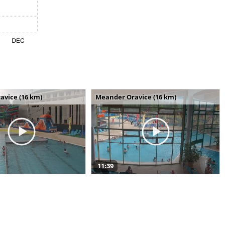
avice (16 km)
Meander Oravice (16 km)
11:39