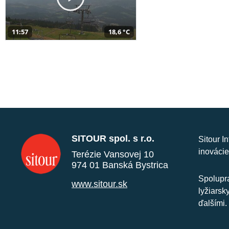
11:57
18,6 °C
SITOUR spol. s r.o.
Sitour I
inovácie
Terézie Vansovej 10
974 01 Banská Bystrica
Spolupra
www.sitour.sk
lyžiarsk
ďalšími.