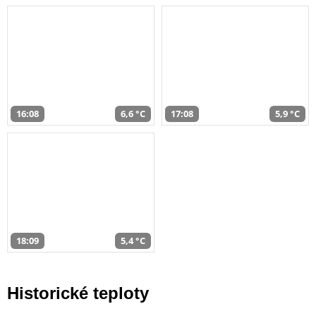
16:08
6,6 °C
17:08
5,9 °C
18:09
5,4 °C
Historické teploty