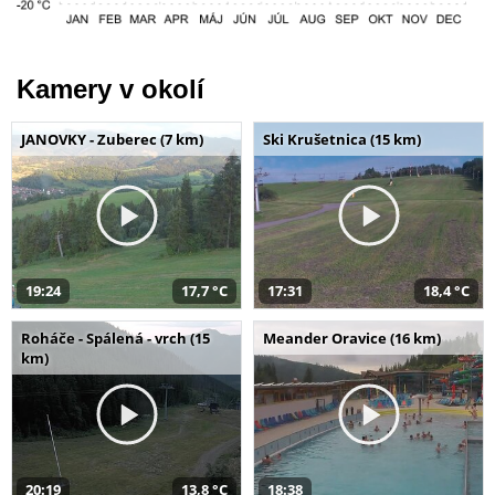
Kamery v okolí
JANOVKY - Zuberec (7 km)
Ski Krušetnica (15 km)
19:24
17,7 °C
17:31
18,4 °C
Roháče - Spálená - vrch (15
Meander Oravice (16 km)
km)
20:19
13,8 °C
18:38