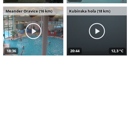
Meander Oravice (16 km)
Kubínska hoľa (18 km)
18:36
20:44
12,3 °C