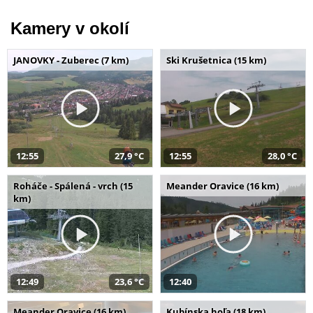
Kamery v okolí
JANOVKY - Zuberec (7 km)
Ski Krušetnica (15 km)
12:55
27,9 °C
12:55
28,0 °C
Roháče - Spálená - vrch (15
Meander Oravice (16 km)
km)
12:49
23,6 °C
12:40
Meander Oravice (16 km)
Kubínska hoľa (18 km)