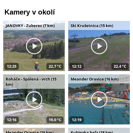
Kamery v okolí
JANOVKY - Zuberec (7 km)
Ski Krušetnica (15 km)
12:25
22,7 °C
12:12
22,4 °C
Roháče - Spálená - vrch (15
Meander Oravice (16 km)
km)
12:16
19,0 °C
12:19
Meander Oravice (16 km)
Kubínska hoľa (18 km)