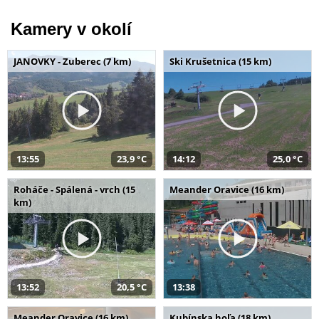
Kamery v okolí
JANOVKY - Zuberec (7 km)
Ski Krušetnica (15 km)
13:55
23,9 °C
14:12
25,0 °C
Roháče - Spálená - vrch (15
Meander Oravice (16 km)
km)
13:52
20,5 °C
13:38
Meander Oravice (16 km)
Kubínska hoľa (18 km)