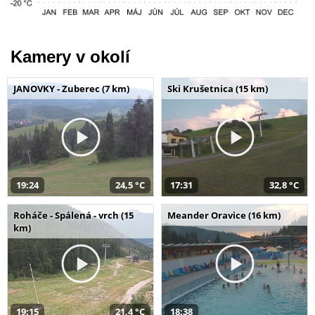
Kamery v okolí
JANOVKY - Zuberec (7 km)
Ski Krušetnica (15 km)
19:24
24,5 °C
17:31
32,8 °C
Roháče - Spálená - vrch (15
Meander Oravice (16 km)
km)
19:15
21,4 °C
18:38