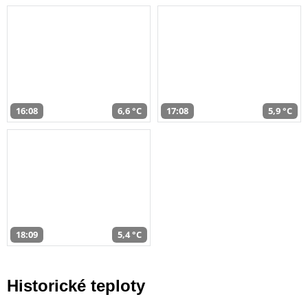
16:08
6,6 °C
17:08
5,9 °C
18:09
5,4 °C
Historické teploty