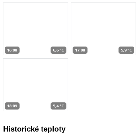
16:08
6,6 °C
17:08
5,9 °C
18:09
5,4 °C
Historické teploty