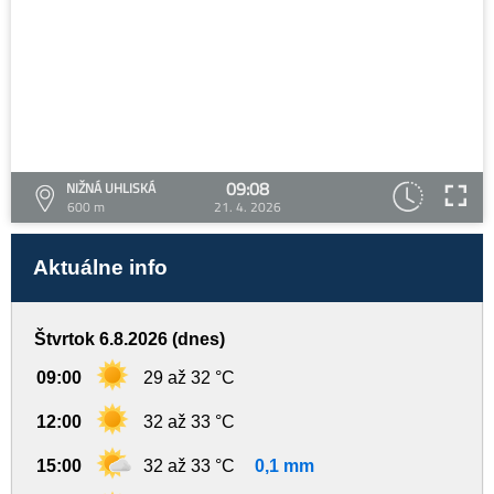
09:08
NIŽNÁ UHLISKÁ
600 m
21. 4. 2026
Aktuálne info
Štvrtok 6.8.2026 (dnes)
09:00
29 až 32 °C
12:00
32 až 33 °C
15:00
32 až 33 °C
0,1 mm