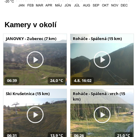
Kamery v okolí
JANOVKY - Zuberec (7 km)
Roháče - Spálená (15 km)
06:39
24,0 °C
4.8. 16:02
Ski Krušetnica (15 km)
Roháče - Spálená - vrch (15
km)
06:31
13,9 °C
06:26
21,0 °C