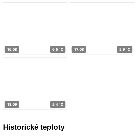
16:08
6,6 °C
17:08
5,9 °C
18:09
5,4 °C
Historické teploty