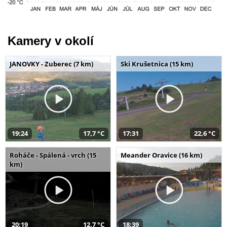
Kamery v okolí
JANOVKY - Zuberec (7 km)
Ski Krušetnica (15 km)
19:24
17,7 °C
17:31
22,6 °C
Roháče - Spálená - vrch (15
Meander Oravice (16 km)
km)
20:19
12,7 °C
18:39