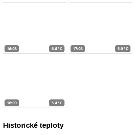
16:08
6,6 °C
17:08
5,9 °C
18:09
5,4 °C
Historické teploty