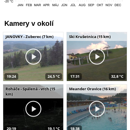
Kamery v okolí
JANOVKY - Zuberec (7 km)
Ski Krušetnica (15 km)
19:24
24,5 °C
17:31
32,8 °C
Roháče - Spálená - vrch (15
Meander Oravice (16 km)
km)
20:19
19,1 °C
18:38