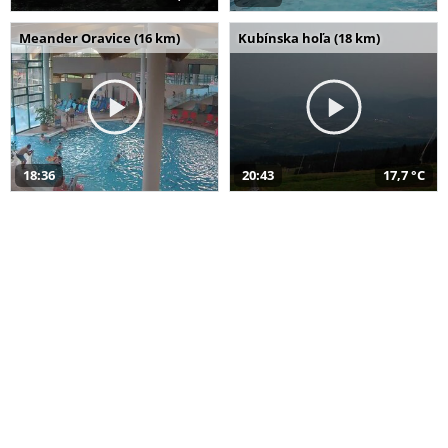
Meander Oravice (16 km)
Kubínska hoľa (18 km)
18:36
20:43
17,7 °C