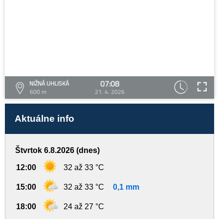
07:08
NIŽNÁ UHLISKÁ
600 m
21. 4. 2026
Aktuálne info
Štvrtok 6.8.2026 (dnes)
12:00
32 až 33 °C
15:00
32 až 33 °C
0,1 mm
18:00
24 až 27 °C