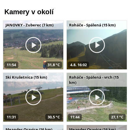
Kamery v okolí
JANOVKY - Zuberec (7 km)
Roháče - Spálená (15 km)
11:54
31,8 °C
4.8. 16:02
Ski Krušetnica (15 km)
Roháče - Spálená - vrch (15
km)
11:31
30,5 °C
11:44
27,1 °C
Meander Oravice (16 km)
Meander Oravice (16 km)