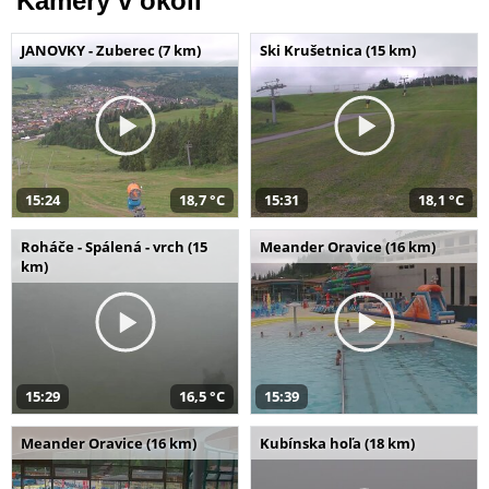
Kamery v okolí
JANOVKY - Zuberec (7 km)
Ski Krušetnica (15 km)
15:24
18,7 °C
15:31
18,1 °C
Roháče - Spálená - vrch (15
Meander Oravice (16 km)
km)
15:29
16,5 °C
15:39
Meander Oravice (16 km)
Kubínska hoľa (18 km)