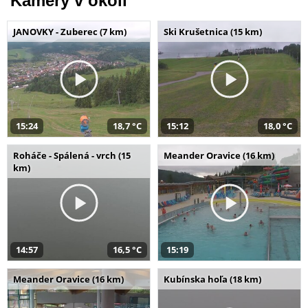
Kamery v okolí
JANOVKY - Zuberec (7 km)
Ski Krušetnica (15 km)
15:24
18,7 °C
15:12
18,0 °C
Roháče - Spálená - vrch (15
Meander Oravice (16 km)
km)
14:57
16,5 °C
15:19
Meander Oravice (16 km)
Kubínska hoľa (18 km)