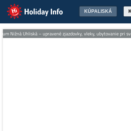
Holiday Info
KÚPALISKÁ
um Nižná Uhliská – upravené zjazdovky, vleky, ubytovanie pri svah