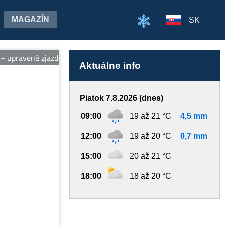
MAGAZÍN
SK
upravené zjazdovky, vleky, ubytovanie pri svahu, wellness a požič
Aktuálne info
Piatok 7.8.2026 (dnes)
09:00
19 až 21 °C
4,5 mm
12:00
19 až 20 °C
0,7 mm
15:00
20 až 21 °C
18:00
18 až 20 °C