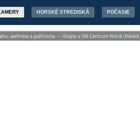
KAMERY
HORSKÉ STREDISKÁ
POČASIE
u, wellness a požičovňa. -- Vitajte v SKI Centrum Nižná Uhliská – 