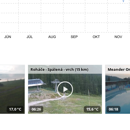
Roháče - Spálená - vrch (15 km)
Meander Or
17,0 °C
06:26
15,6 °C
06:18