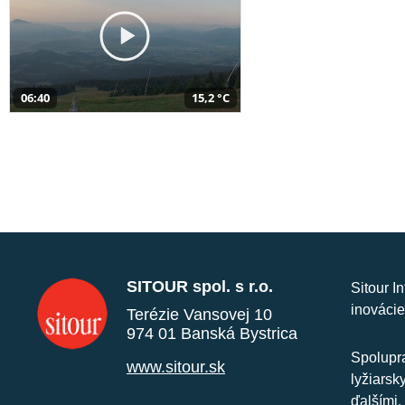
06:40
15,2 °C
SITOUR spol. s r.o.
Sitour I
inovácie
Terézie Vansovej 10
974 01 Banská Bystrica
Spolupra
www.sitour.sk
lyžiarsk
ďalšími.