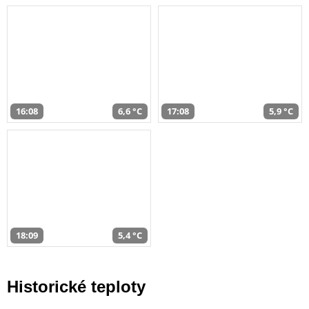
16:08
6,6 °C
17:08
5,9 °C
18:09
5,4 °C
Historické teploty