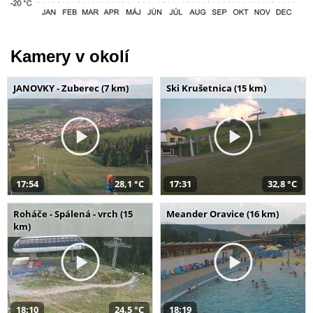
Kamery v okolí
JANOVKY - Zuberec (7 km)
Ski Krušetnica (15 km)
17:54
28,1 °C
17:31
32,8 °C
Roháče - Spálená - vrch (15
Meander Oravice (16 km)
km)
18:10
24,5 °C
18:19