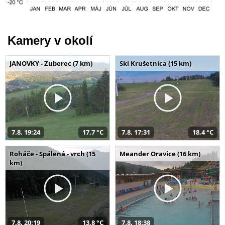
Kamery v okolí
JANOVKY - Zuberec (7 km)
Ski Krušetnica (15 km)
7.8. 19:24
17,7 °C
7.8. 17:31
18,4 °C
Roháče - Spálená - vrch (15
Meander Oravice (16 km)
km)
7.8. 20:19
13,8 °C
7.8. 18:38