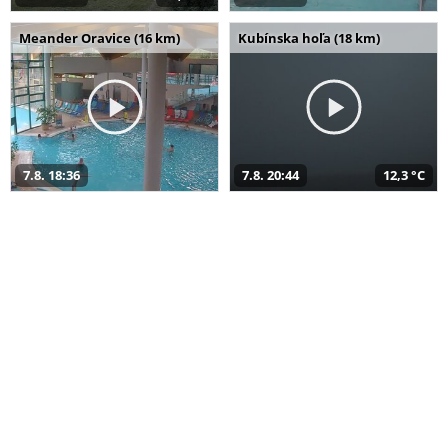
Meander Oravice (16 km)
Kubínska hoľa (18 km)
7.8. 18:36
7.8. 20:44
12,3 °C