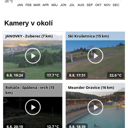
Kamery v okolí
JANOVKY - Zuberec (7 km)
Ski Krušetnica (15 km)
8.8. 19:24
17,7 °C
8.8. 17:31
22,6 °C
Roháče - Spálená - vrch (15
Meander Oravice (16 km)
km)
8.8. 20:19
12,7 °C
8.8. 18:39