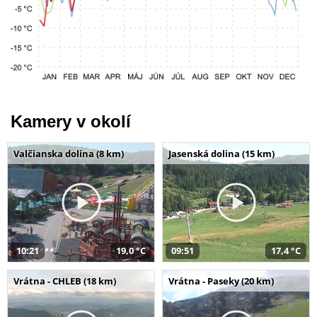
Kamery v okolí
Valčianska dolina (8 km)
Jasenská dolina (15 km)
10:21
19,0 °C
09:51
17,4 °C
Vrátna - CHLEB (18 km)
Vrátna - Paseky (20 km)