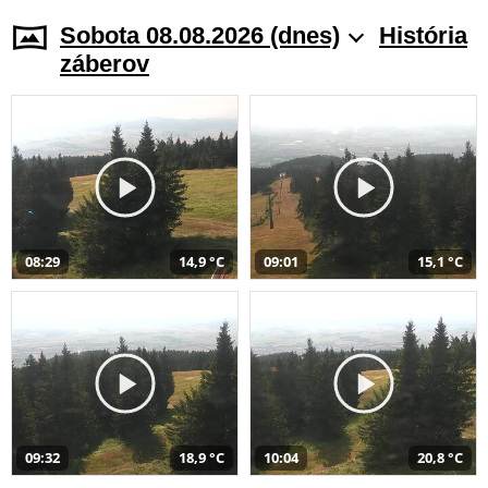
Sobota 08.08.2026 (dnes)
História
záberov
08:29
14,9 °C
09:01
15,1 °C
09:32
18,9 °C
10:04
20,8 °C