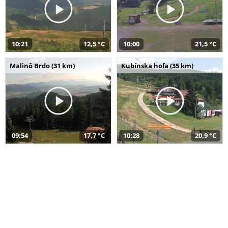
10:21
12,5 °C
10:00
21,5 °C
Malinô Brdo (31 km)
Kubínska hoľa (35 km)
09:54
17,7 °C
10:28
20,9 °C