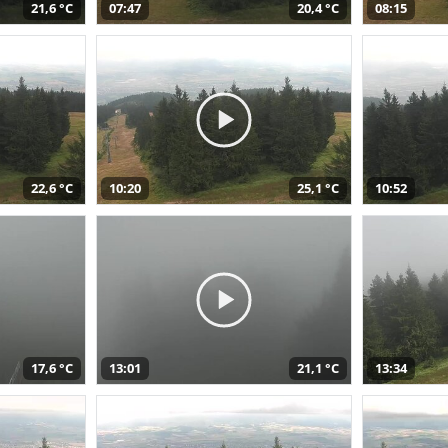
21,6 °C
07:47
20,4 °C
08:15
22,6 °C
10:20
25,1 °C
10:52
17,6 °C
13:01
21,1 °C
13:34