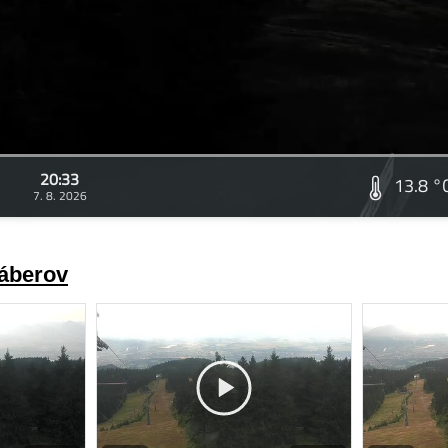
20:33
13.8 °
7. 8. 2026
záberov