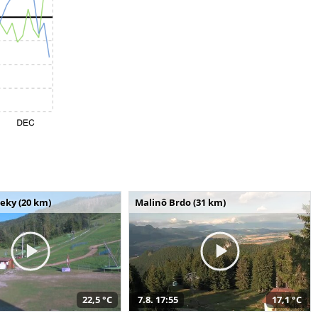
seky (20 km)
Malinô Brdo (31 km)
22,5 °C
7.8. 17:55
17,1 °C