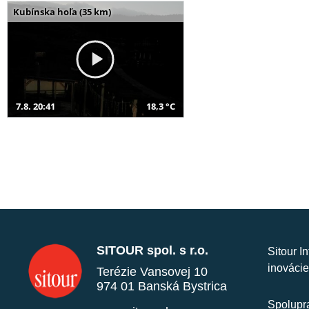
Kubínska hoľa (35 km)
7.8. 20:41
18,3 °C
SITOUR spol. s r.o.
Sitour I
inovácie
Terézie Vansovej 10
974 01 Banská Bystrica
Spolupra