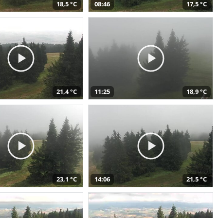
18,5 °C
08:46
17,5 °C
21,4 °C
11:25
18,9 °C
23,1 °C
14:06
21,5 °C