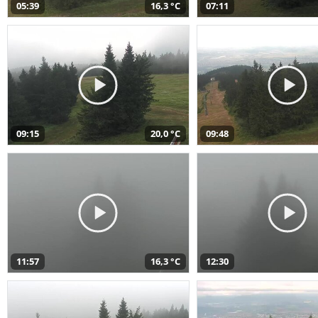
05:39
16,3 °C
07:11
09:15
20,0 °C
09:48
11:57
16,3 °C
12:30