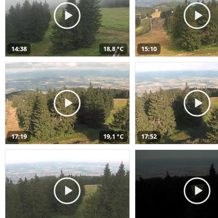
14:38
18,8 °C
15:10
17:19
19,1 °C
17:52