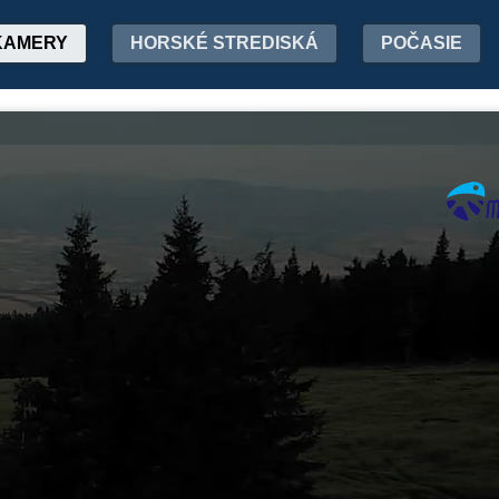
KAMERY
HORSKÉ STREDISKÁ
POČASIE