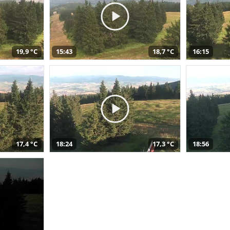
19,9 °C
15:43
18,7 °C
16:15
17,4 °C
18:24
17,3 °C
18:56