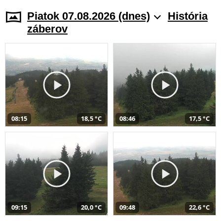
Piatok 07.08.2026 (dnes)
História
záberov
08:15
18,5 °C
08:46
17,5 °C
09:15
20,0 °C
09:48
22,6 °C