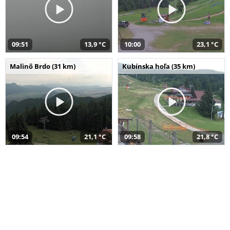
09:51
13,9 °C
10:00
23,1 °C
Malinô Brdo (31 km)
Kubínska hoľa (35 km)
09:54
21,1 °C
09:58
21,8 °C