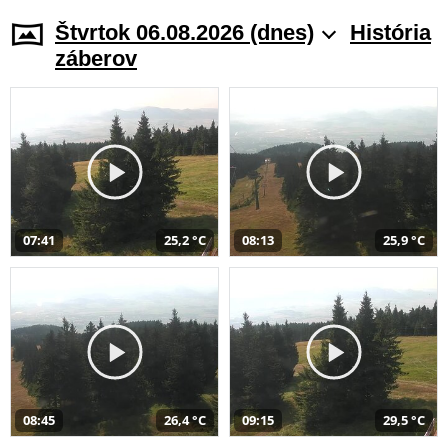
Štvrtok 06.08.2026 (dnes)
História
záberov
07:41
25,2 °C
08:13
25,9 °C
08:45
26,4 °C
09:15
29,5 °C