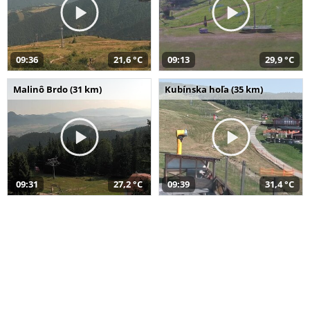
09:36
21,6 °C
09:13
29,9 °C
Malinô Brdo (31 km)
Kubínska hoľa (35 km)
09:31
27,2 °C
09:39
31,4 °C