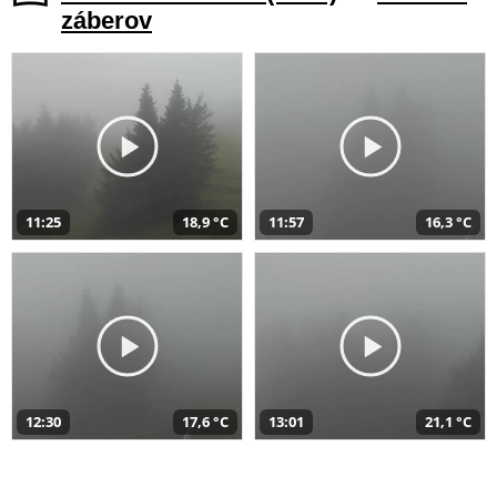
záberov
11:25
18,9 °C
11:57
16,3 °C
12:30
17,6 °C
13:01
21,1 °C