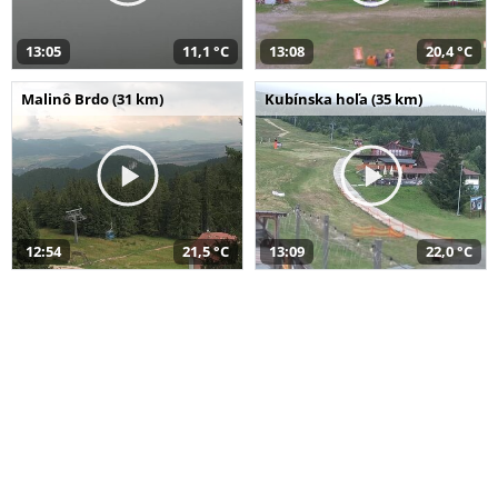
13:05
11,1 °C
13:08
20,4 °C
Malinô Brdo (31 km)
Kubínska hoľa (35 km)
12:54
21,5 °C
13:09
22,0 °C