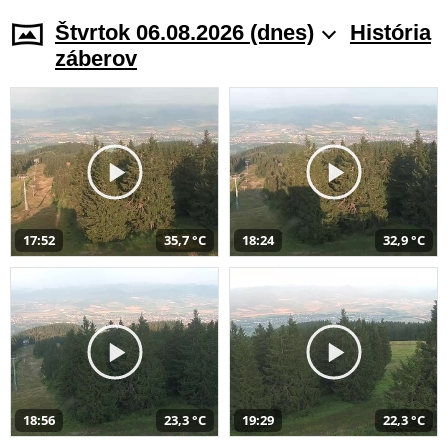
Štvrtok 06.08.2026 (dnes)
História
záberov
17:52
35,7 °C
18:24
32,9 °C
18:56
23,3 °C
19:29
22,3 °C