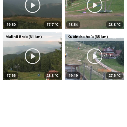
19:30
17,7 °C
18:34
28,8 °C
Malinô Brdo (31 km)
Kubínska hoľa (35 km)
17:55
23,3 °C
19:19
27,5 °C