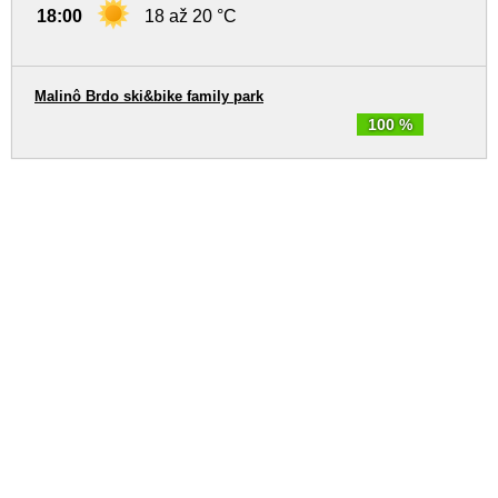
18:00
18 až 20 °C
Malinô Brdo ski&bike family park
100 %