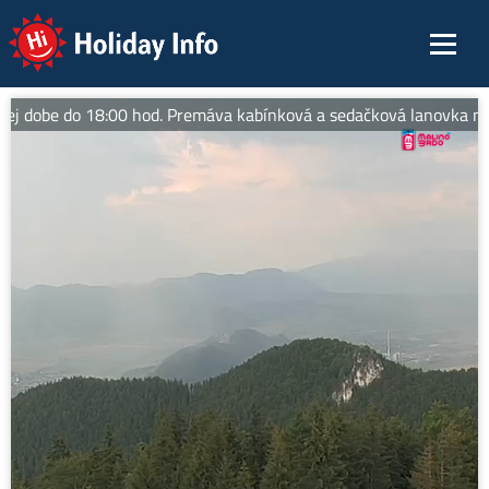
Holiday Info
ej dobe do 18:00 hod. Premáva kabínková a sedačková lanovka na vrc