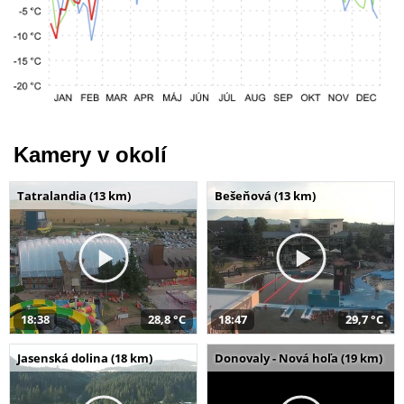
Kamery v okolí
Tatralandia (13 km)
Bešeňová (13 km)
18:38
28,8 °C
18:47
29,7 °C
Jasenská dolina (18 km)
Donovaly - Nová hoľa (19 km)