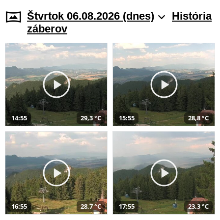
Štvrtok 06.08.2026 (dnes)
História
záberov
14:55
29,3 °C
15:55
28,8 °C
16:55
28,7 °C
17:55
23,3 °C