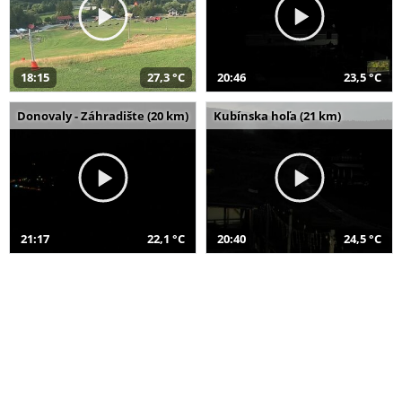
18:15
27,3 °C
20:46
23,5 °C
Donovaly - Záhradište (20 km)
Kubínska hoľa (21 km)
21:17
22,1 °C
20:40
24,5 °C