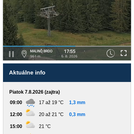
17:55
MALINÔ BRDO
961 m
6. 8. 2026
Aktuálne info
Piatok 7.8.2026 (zajtra)
09:00
17 až 19 °C
1,3 mm
12:00
20 až 21 °C
0,3 mm
15:00
21 °C