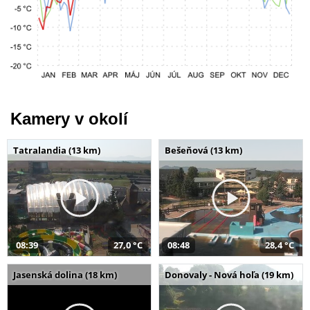
Kamery v okolí
Tatralandia (13 km)
Bešeňová (13 km)
08:39
27,0 °C
08:48
28,4 °C
Jasenská dolina (18 km)
Donovaly - Nová hoľa (19 km)