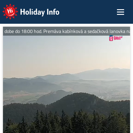
Holiday Info
j dobe do 18:00 hod. Premáva kabínková a sedačková lanovka na vrch