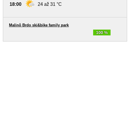
18:00
24 až 31 °C
Malinô Brdo ski&bike family park
100 %