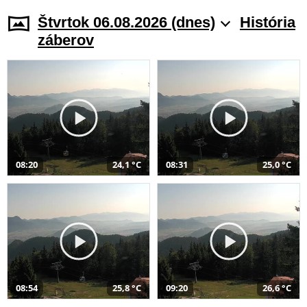
Štvrtok 06.08.2026 (dnes)
História
záberov
08:20
24,1 °C
08:31
25,0 °C
08:54
25,8 °C
09:20
26,6 °C