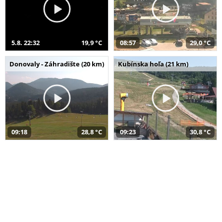
5.8. 22:32
19,9 °C
08:57
29,0 °C
Donovaly - Záhradište (20 km)
Kubínska hoľa (21 km)
09:18
28,8 °C
09:23
30,8 °C