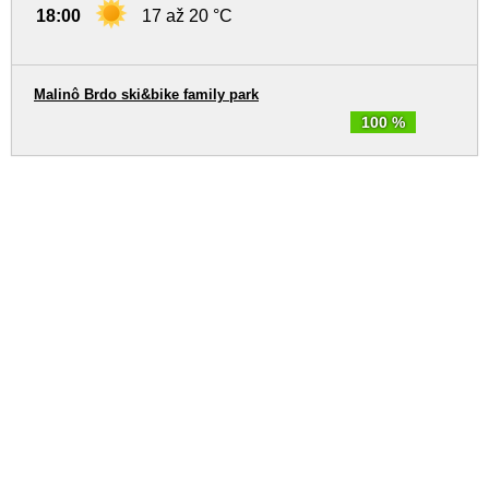
18:00
17 až 20 °C
Malinô Brdo ski&bike family park
100 %