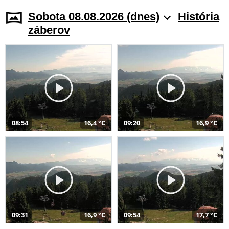
Sobota 08.08.2026 (dnes)
História
záberov
08:54
16,4 °C
09:20
16,9 °C
09:31
16,9 °C
09:54
17,7 °C