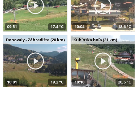
09:51
17,4 °C
10:04
18,6 °C
Donovaly - Záhradište (20 km)
Kubínska hoľa (21 km)
10:01
19,2 °C
10:10
20,5 °C