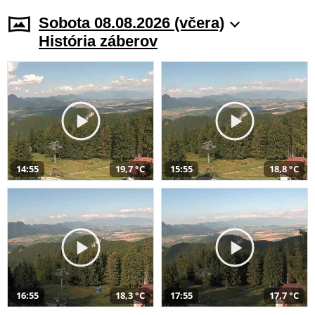
Sobota 08.08.2026 (včera)
História záberov
14:55
19,7 °C
15:55
18,8 °C
16:55
18,3 °C
17:55
17,7 °C