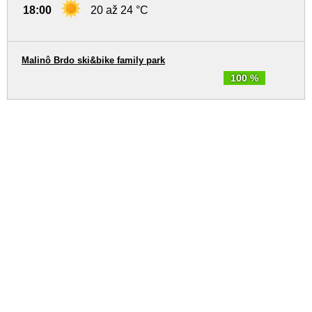
18:00
20 až 24 °C
Malinô Brdo ski&bike family park
100 %