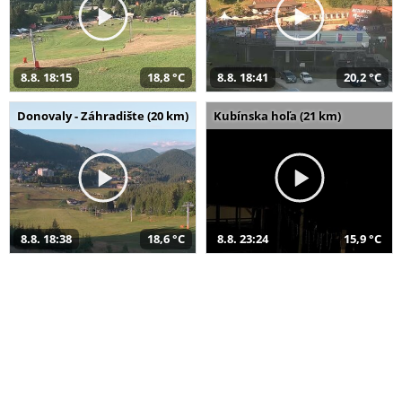
8.8. 18:15
18,8 °C
8.8. 18:41
20,2 °C
Donovaly - Záhradište (20 km)
Kubínska hoľa (21 km)
8.8. 18:38
18,6 °C
8.8. 23:24
15,9 °C