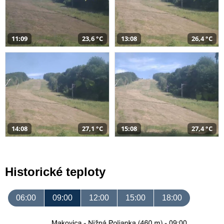
11:09
23,6 °C
13:08
26,4 °C
14:08
27,1 °C
15:08
27,4 °C
Historické teploty
06:00
09:00
12:00
15:00
18:00