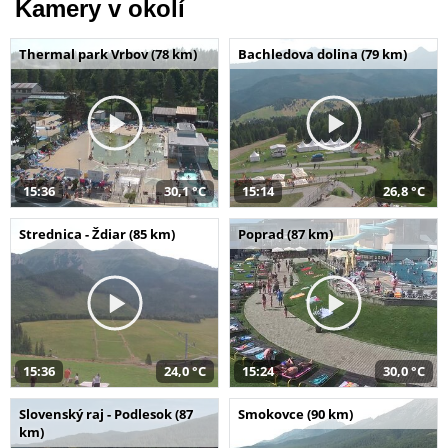
Kamery v okolí
Thermal park Vrbov (78 km)
Bachledova dolina (79 km)
15:36
30,1 °C
15:14
26,8 °C
Strednica - Ždiar (85 km)
Poprad (87 km)
15:36
24,0 °C
15:24
30,0 °C
Slovenský raj - Podlesok (87
Smokovce (90 km)
km)