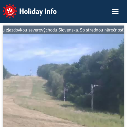
Holiday Info
 zjazdovkou severovýchodu Slovenska. So strednou náročnosťou je id