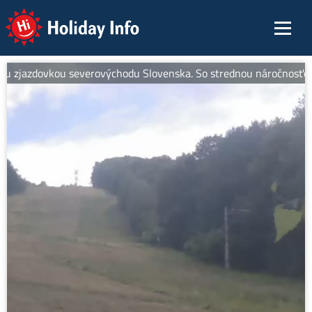
Holiday Info
 zjazdovkou severovýchodu Slovenska. So strednou náročnosťou je id