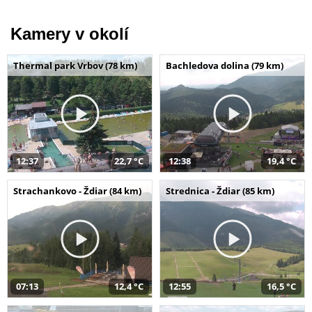
Kamery v okolí
Thermal park Vrbov (78 km)
Bachledova dolina (79 km)
12:37
22,7 °C
12:38
19,4 °C
Strachankovo - Ždiar (84 km)
Strednica - Ždiar (85 km)
07:13
12,4 °C
12:55
16,5 °C