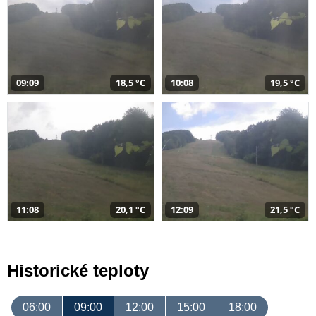
09:09
18,5 °C
10:08
19,5 °C
11:08
20,1 °C
12:09
21,5 °C
Historické teploty
06:00
09:00
12:00
15:00
18:00