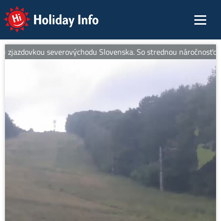
Holiday Info
zjazdovkou severovýchodu Slovenska. So strednou náročnosťou je id