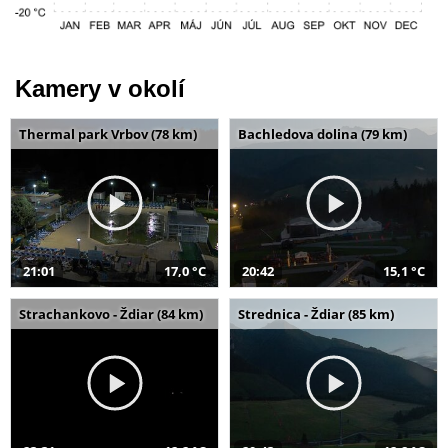
Kamery v okolí
Thermal park Vrbov (78 km)
Bachledova dolina (79 km)
21:01
17,0 °C
20:42
15,1 °C
Strachankovo - Ždiar (84 km)
Strednica - Ždiar (85 km)