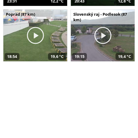
23:31
12,2 °C
20:43
12,8 °C
Poprad (87 km)
Slovenský raj - Podlesok (87
km)
18:54
19,6 °C
19:15
19,4 °C