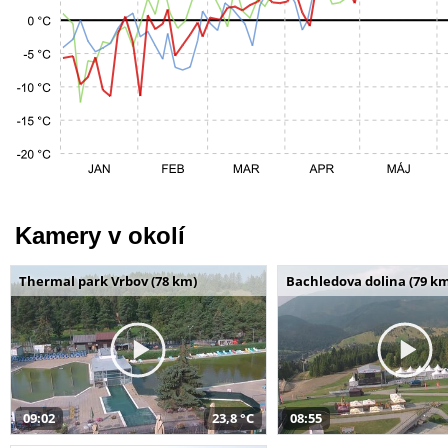
Kamery v okolí
Thermal park Vrbov (78 km)
Bachledova dolina (79 k
09:02
23,8 °C
08:55