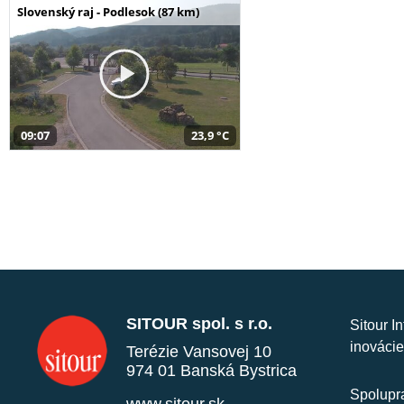
Slovenský raj - Podlesok (87 km)
09:07
23,9 °C
SITOUR spol. s r.o.
Sitour I
inovácie
Terézie Vansovej 10
974 01 Banská Bystrica
Spolupra
www.sitour.sk