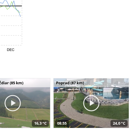
Ždiar (85 km)
Poprad (87 km)
16,3 °C
08:55
24,0 °C