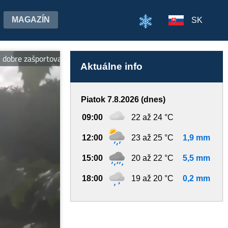
MAGAZÍN
SK
bre zašportovať. -- Makovica je najdlhšou zjazdovkou severovýchodu
Aktuálne info
Piatok 7.8.2026 (dnes)
09:00
22 až 24 °C
12:00
23 až 25 °C
1,9 mm
15:00
20 až 22 °C
5,5 mm
18:00
19 až 20 °C
0,2 mm