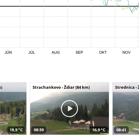
m)
Strachankovo - Ždiar (84 km)
Strednica - 
18,9 °C
08:59
16,9 °C
08:41