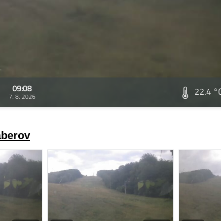
09:08
22.4 °
7. 8. 2026
áberov