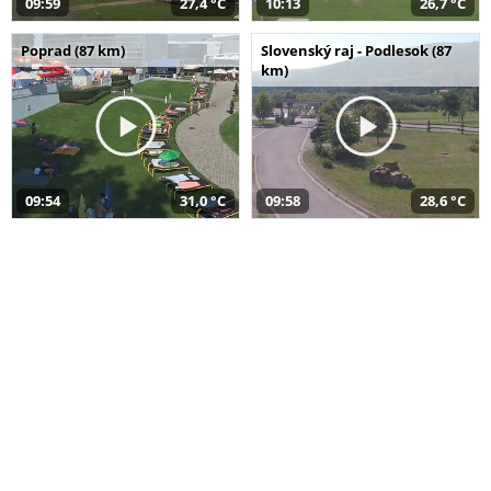
09:59
27,4 °C
10:13
26,7 °C
Poprad (87 km)
Slovenský raj - Podlesok (87
km)
09:54
31,0 °C
09:58
28,6 °C