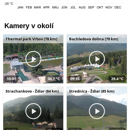
Kamery v okolí
Thermal park Vrbov (78 km)
Bachledova dolina (79 km)
10:01
30,7 °C
09:55
29,4 °C
Strachankovo - Ždiar (84 km)
Strednica - Ždiar (85 km)