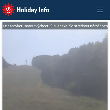
Holiday Info
 zjazdovkou severovýchodu Slovenska. So strednou náročnosťou je id