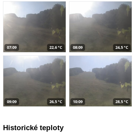
07:09
22,6 °C
08:09
24,5 °C
09:09
26,5 °C
10:09
28,5 °C
Historické teploty