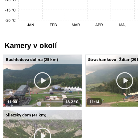
Kamery v okolí
Bachledova dolina (25 km)
Strachankovo - Ždiar (29
11:00
18,2 °C
11:14
Sliezsky dom (41 km)