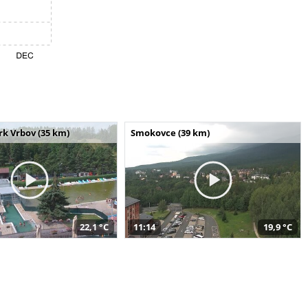
k Vrbov (35 km)
Smokovce (39 km)
22,1 °C
11:14
19,9 °C