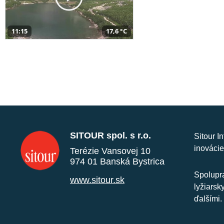
11:15
17,6 °C
SITOUR spol. s r.o.
Sitour I
inovácie
Terézie Vansovej 10
974 01 Banská Bystrica
Spolupra
www.sitour.sk
lyžiarsk
ďalšími.