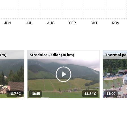
 km)
Strednica - Ždiar (30 km)
Thermal par
16,7 °C
10:45
14,8 °C
11:00