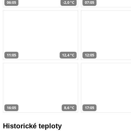
06:05
-2,0 °C
07:05
11:05
12,4 °C
12:05
16:05
8,6 °C
17:05
Historické teploty