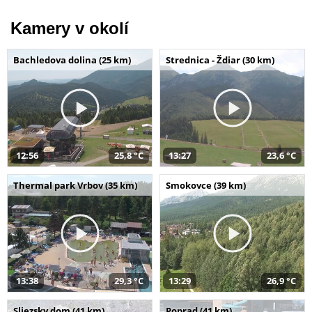
Kamery v okolí
Bachledova dolina (25 km)
Strednica - Ždiar (30 km)
12:56
25,8 °C
13:27
23,6 °C
Thermal park Vrbov (35 km)
Smokovce (39 km)
13:38
29,3 °C
13:29
26,9 °C
Sliezsky dom (41 km)
Poprad (41 km)