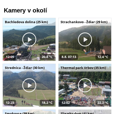
Kamery v okolí
Bachledova dolina (25 km)
Strachankovo - Ždiar (29 km)
12:05
20,8 °C
8.8. 07:13
12,4 °C
Strednica - Ždiar (30 km)
Thermal park Vrbov (35 km)
12:23
18,2 °C
12:02
22,2 °C
Smokovce (39 km)
Sliezsky dom (41 km)