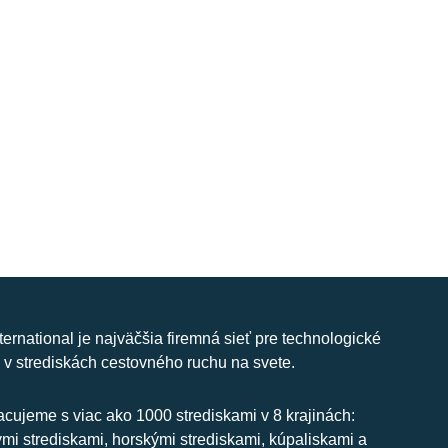
nternational je najväčšia firemná sieť pre technologické
 v strediskách cestovného ruchu na svete.
cujeme s viac ako 1000 strediskami v 8 krajinách:
ymi strediskami, horskými strediskami, kúpaliskami a