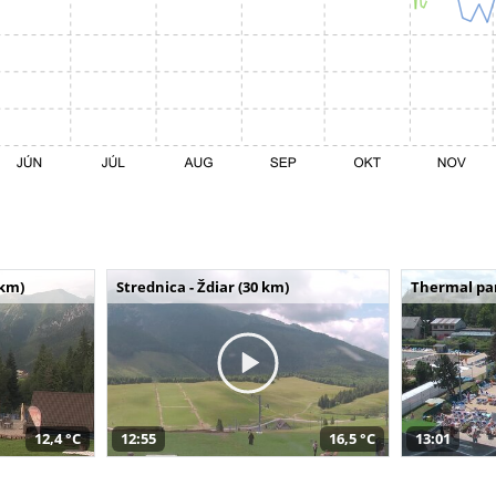
 km)
Strednica - Ždiar (30 km)
Thermal par
12,4 °C
12:55
16,5 °C
13:01