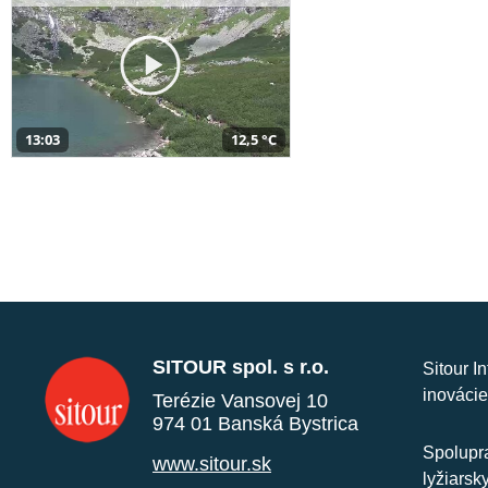
13:03
12,5 °C
SITOUR spol. s r.o.
Sitour I
inovácie
Terézie Vansovej 10
974 01 Banská Bystrica
Spolupra
www.sitour.sk
lyžiarsk