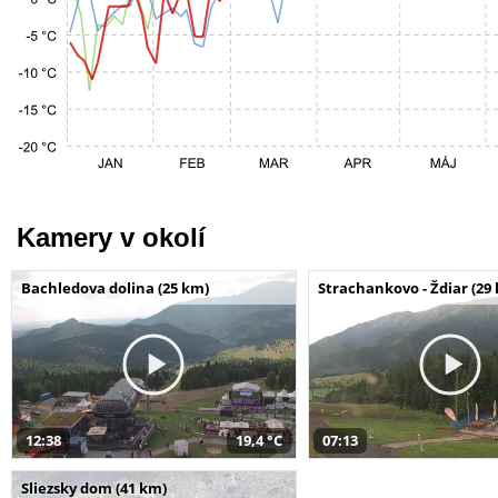
Kamery v okolí
Bachledova dolina (25 km)
Strachankovo - Ždiar (29
12:38
19,4 °C
07:13
Sliezsky dom (41 km)