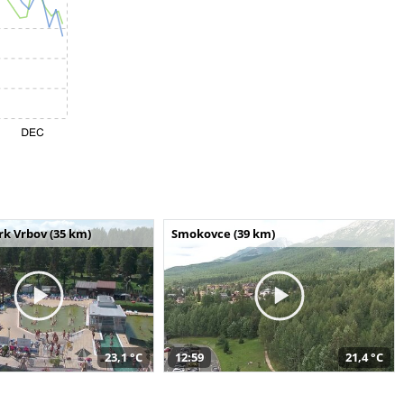
k Vrbov (35 km)
Smokovce (39 km)
23,1 °C
12:59
21,4 °C