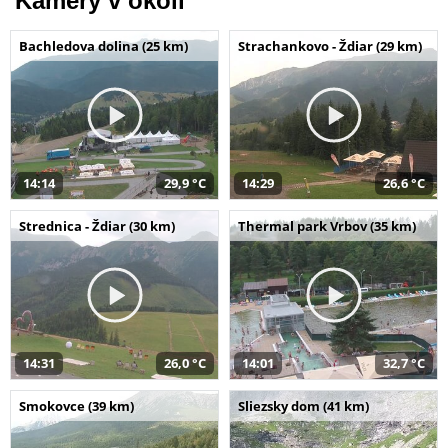
Kamery v okolí
Bachledova dolina (25 km)
Strachankovo - Ždiar (29 km)
14:14
29,9 °C
14:29
26,6 °C
Strednica - Ždiar (30 km)
Thermal park Vrbov (35 km)
14:31
26,0 °C
14:01
32,7 °C
Smokovce (39 km)
Sliezsky dom (41 km)