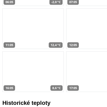
06:05
-2,0 °C
07:05
11:05
12,4 °C
12:05
16:05
8,6 °C
17:05
Historické teploty