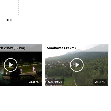
k Vrbov (35 km)
Smokovce (39 km)
24,8 °C
5.8. 19:27
26,2 °C