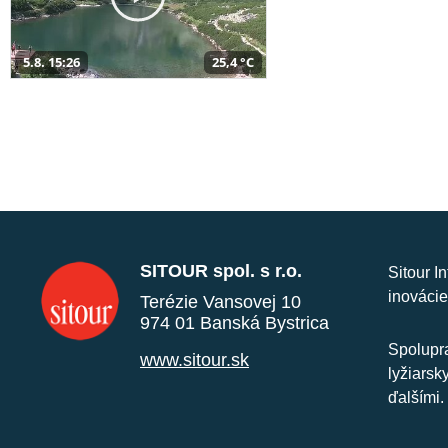
5.8. 15:26
25,4 °C
SITOUR spol. s r.o.
Sitour I
inovácie
Terézie Vansovej 10
974 01 Banská Bystrica
Spolupra
www.sitour.sk
lyžiarsk
ďalšími.