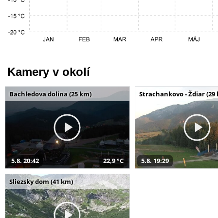
Kamery v okolí
Bachledova dolina (25 km)
Strachankovo - Ždiar (29
5.8. 20:42
22,9 °C
5.8. 19:29
Sliezsky dom (41 km)