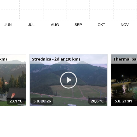
 km)
Strednica - Ždiar (30 km)
Thermal par
23,1 °C
5.8. 20:26
20,6 °C
5.8. 21:01