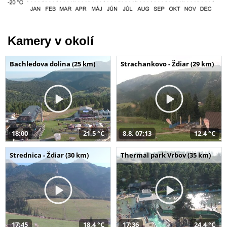
Kamery v okolí
Bachledova dolina (25 km)
Strachankovo - Ždiar (29 km)
18:00
21,5 °C
8.8. 07:13
12,4 °C
Strednica - Ždiar (30 km)
Thermal park Vrbov (35 km)
17:45
18,4 °C
17:36
24,4 °C