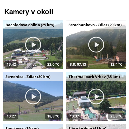
Kamery v okolí
Bachledova dolina (25 km)
Strachankovo - Ždiar (29 km)
13:42
22,0 °C
8.8. 07:13
12,4 °C
Strednica - Ždiar (30 km)
Thermal park Vrbov (35 km)
13:27
18,8 °C
13:37
23,8 °C
Smokovce (39 km)
Sliezsky dom (41 km)