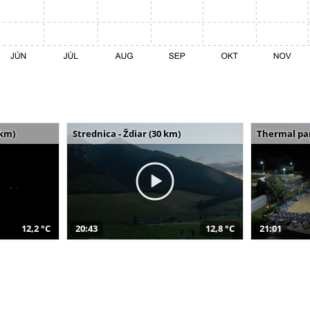
 km)
Strednica - Ždiar (30 km)
Thermal par
12,2 °C
20:43
12,8 °C
21:01