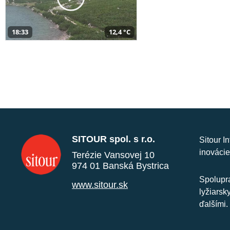
18:33
12,4 °C
SITOUR spol. s r.o.
Sitour I
inovácie
Terézie Vansovej 10
974 01 Banská Bystrica
Spolupra
www.sitour.sk
lyžiarsk
ďalšími.