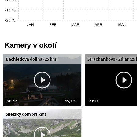
Kamery v okolí
Bachledova dolina (25 km)
Strachankovo - Ždiar (29
20:42
15,1 °C
23:31
Sliezsky dom (41 km)