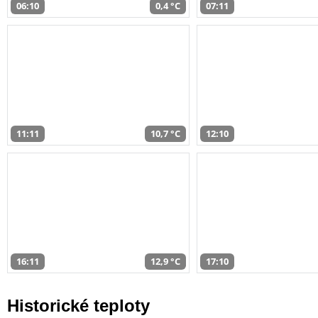
06:10
0,4 °C
07:11
11:11
10,7 °C
12:10
16:11
12,9 °C
17:10
Historické teploty