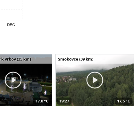
k Vrbov (35 km)
Smokovce (39 km)
17,0 °C
19:27
17,5 °C