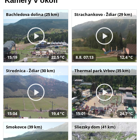
Kamery v okolí
Bachledova dolina (25 km)
Strachankovo - Ždiar (29 km)
15:19
22,5 °C
8.8. 07:13
12,4 °C
Strednica - Ždiar (30 km)
Thermal park Vrbov (35 km)
15:04
19,4 °C
15:01
24,7 °C
Smokovce (39 km)
Sliezsky dom (41 km)