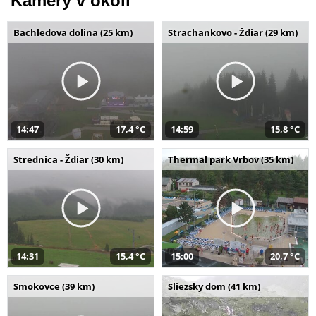
Kamery v okolí
Bachledova dolina (25 km)
Strachankovo - Ždiar (29 km)
14:47
17,4 °C
14:59
15,8 °C
Strednica - Ždiar (30 km)
Thermal park Vrbov (35 km)
14:31
15,4 °C
15:00
20,7 °C
Smokovce (39 km)
Sliezsky dom (41 km)