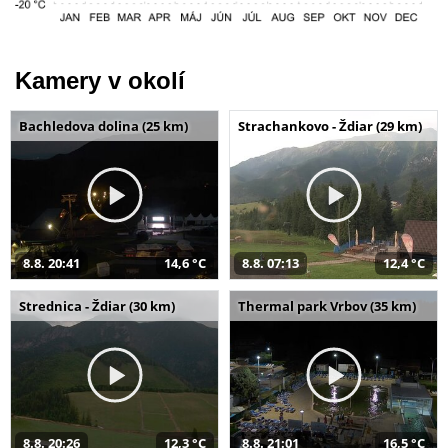
Kamery v okolí
Bachledova dolina (25 km)
Strachankovo - Ždiar (29 km)
8.8. 20:41
14,6 °C
8.8. 07:13
12,4 °C
Strednica - Ždiar (30 km)
Thermal park Vrbov (35 km)
8.8. 20:26
12,3 °C
8.8. 21:01
16,5 °C