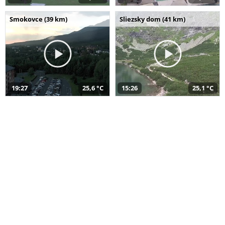
Smokovce (39 km)
Sliezsky dom (41 km)
19:27
25,6 °C
15:26
25,1 °C