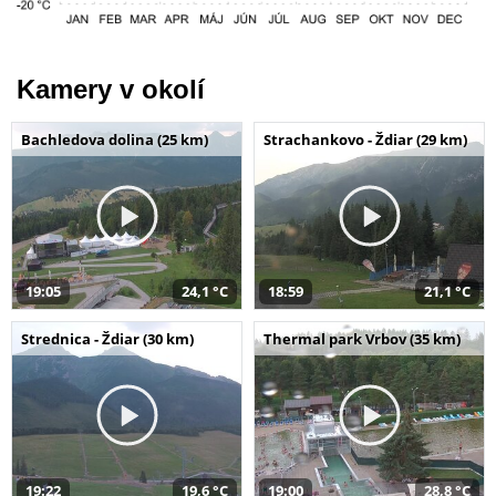
Kamery v okolí
Bachledova dolina (25 km)
Strachankovo - Ždiar (29 km)
19:05
24,1 °C
18:59
21,1 °C
Strednica - Ždiar (30 km)
Thermal park Vrbov (35 km)
19:22
19,6 °C
19:00
28,8 °C