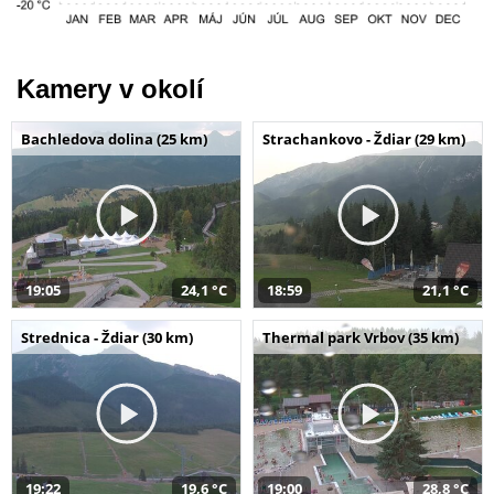
Kamery v okolí
Bachledova dolina (25 km)
Strachankovo - Ždiar (29 km)
19:05
24,1 °C
18:59
21,1 °C
Strednica - Ždiar (30 km)
Thermal park Vrbov (35 km)
19:22
19,6 °C
19:00
28,8 °C