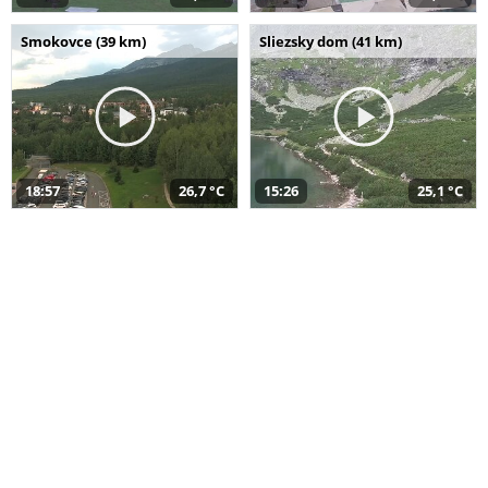
Smokovce (39 km)
Sliezsky dom (41 km)
18:57
26,7 °C
15:26
25,1 °C