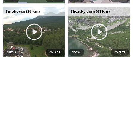
Smokovce (39 km)
Sliezsky dom (41 km)
18:57
26,7 °C
15:26
25,1 °C