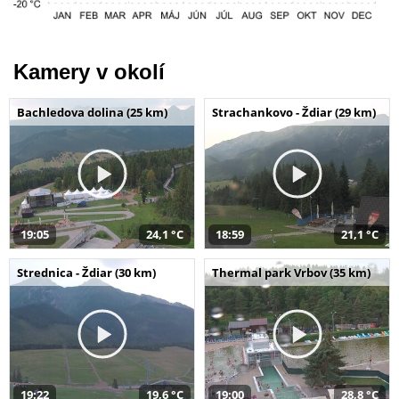
Kamery v okolí
Bachledova dolina (25 km)
Strachankovo - Ždiar (29 km)
19:05
24,1 °C
18:59
21,1 °C
Strednica - Ždiar (30 km)
Thermal park Vrbov (35 km)
19:22
19,6 °C
19:00
28,8 °C