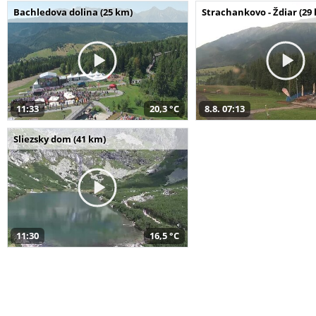
Bachledova dolina (25 km)
Strachankovo - Ždiar (29
11:33
20,3 °C
8.8. 07:13
Sliezsky dom (41 km)
11:30
16,5 °C