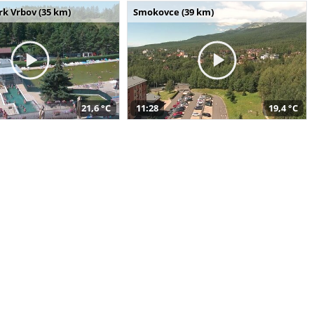
k Vrbov (35 km)
Smokovce (39 km)
21,6 °C
11:28
19,4 °C