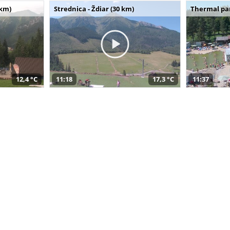
 km)
Strednica - Ždiar (30 km)
Thermal par
12,4 °C
11:18
17,3 °C
11:37