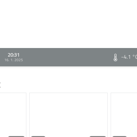
20:31
-4.1 °
16. 1. 2025
v