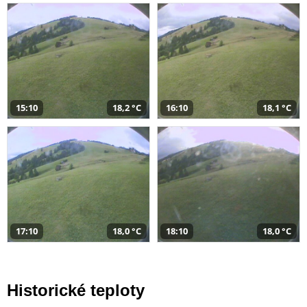
15:10
18,2 °C
16:10
18,1 °C
17:10
18,0 °C
18:10
18,0 °C
Historické teploty