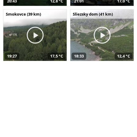
20:43
12,8 °C
21:01
17,0 °C
Smokovce (39 km)
Sliezsky dom (41 km)
19:27
17,5 °C
18:33
12,4 °C