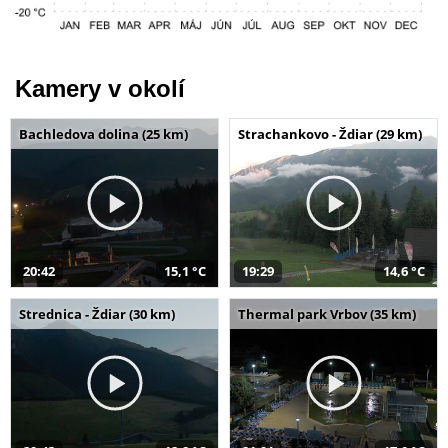
Kamery v okolí
Bachledova dolina (25 km)
Strachankovo - Ždiar (29 km)
20:42
15,1 °C
19:29
14,6 °C
Strednica - Ždiar (30 km)
Thermal park Vrbov (35 km)